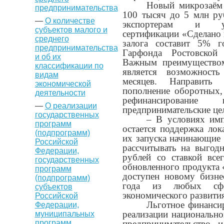
Новый микрозаём 
предпринимательства
100 тысяч до 5 млн ру
—
О количестве
экспортерам и уч
субъектов малого и
сертификации «Сделано 
среднего
залога составит 5% г
предпринимательства
Гарфонда Ростовской
и об их
Важным преимуществом
классификации по
является возможност
видам
месяцев. Направит
экономической
пополнение оборотных,
деятельности
рефинансирование
—
О реализации
предпринимательские це
государственных
– В условиях имп
программ
остается поддержка лок
(подпрограмм)
их запуска начинающие
Российской
рассчитывать на выгод
Федерации,
рублей со ставкой вс
государственных
обновленного продукта 
программ
доступен новому бизне
(подпрограмм)
года из любых сфе
субъектов
экономического развити
Российской
Льготное финанси
Федерации,
реализации национальн
муниципальных
программ
предпринимательство 