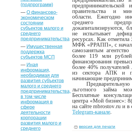
(подпрограмм)
предпринимательской 
правительства и мин
—
О финансово-
области. Ежегодно ин
экономическом
среднего предпри
состоянии
докапитализируются, б
субъектов малого и
не испытывает дефи
среднего
ресурсах. Как отметил
предпринимательства
МФК «РРАПП», с начала
—
Имущественная
самозанятым агентство
поддержка
более 119 млн рубле
субъектов МСП
финансирования превыс
—
Иная
более 40% получателей 
информация,
из сектора АПК и п
необходимая для
начинающие предприним
развития субъектов
Предварительн
малого и среднего
льготного займа м
предпринимательства,
Бесплатные консульта
в том числе
центра «Мой бизнес»: 8
информация в
на сайте
mbrostov
.
ru
и в
сфере
Telegram-канале
.
деятельности
корпорации
развития малого и
версия для печати
среднего