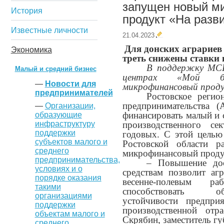
запущен новый м
История
продукт «На разв
Известные личности
21.04.2023
Для донских аграриев
Экономика
треть снижены ставки
В поддержку МС
Малый и средний бизнес
центрах «Мой би
—
Новости для
микрофинансовый прод
предпринимателей
Ростовское регио
предпринимательства
—
Организации,
финансировать малый и 
образующие
инфраструктуру
производственного с
поддержки
годовых. С этой целью
субъектов малого и
Ростовской области р
среднего
микрофинансовый проду
предпринимательства,
– Повышение до
условиях и о
средствам позволит аг
порядке оказания
весенне-полевым р
такими
способствовать о
организациями
устойчивости предпри
поддержки
производственной отр
объектам малого и
Скрябин, заместитель гу
среднего