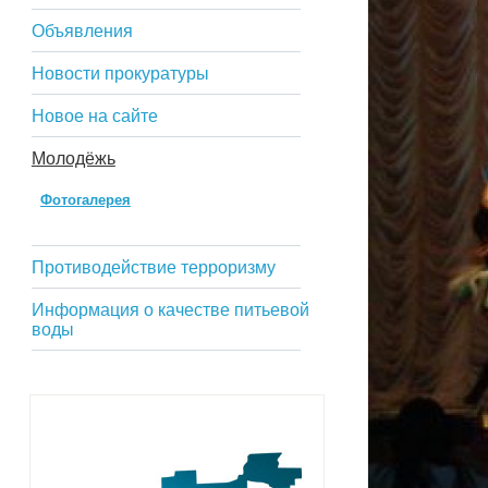
Объявления
Новости прокуратуры
Новое на сайте
Молодёжь
Фотогалерея
Противодействие терроризму
Информация о качестве питьевой
воды