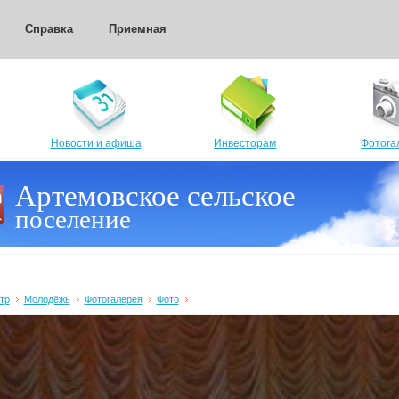
Справка
Приемная
Новости и афиша
Инвесторам
Фотога
Артемовское сельское
поселение
тр
Молодёжь
Фотогалерея
Фото