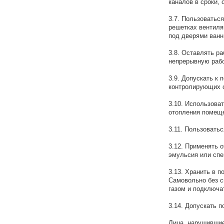
каналов в сроки,
3.7. Пользоватьс
решетках вентиля
под дверями ванн
3.8. Оставлять р
непрерывную рабо
3.9. Допускать к
контролирующих с
3.10. Использова
отопления помещ
3.11. Пользовать
3.12. Применять 
эмульсия или спе
3.13. Хранить в 
Самовольно без с
газом и подключат
3.14. Допускать п
Лица, нарушившие