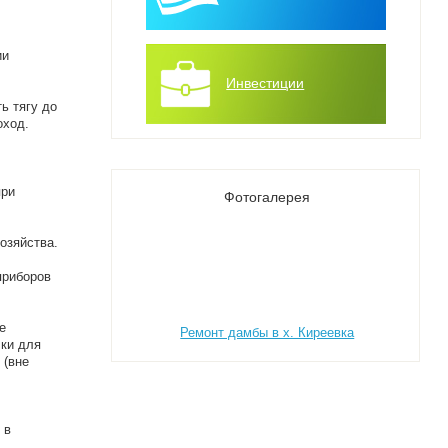
ии
Инвестиции
ь тягу до
оход.
при
Фотогалерея
озяйства.
приборов
е
Ремонт дамбы в х. Киреевка
чки для
 (вне
 в