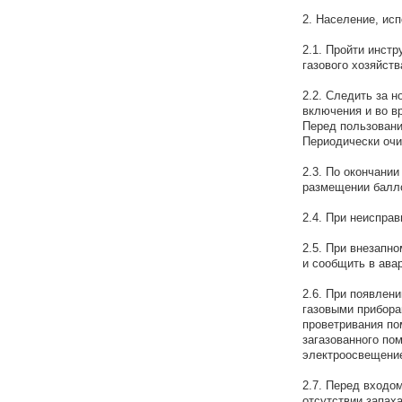
2. Население, исп
2.1. Пройти инст
газового хозяйств
2.2. Следить за н
включения и во в
Перед пользовани
Периодически очи
2.3. По окончании
размещении балло
2.4. При неисправ
2.5. При внезапн
и сообщить в ава
2.6. При появлен
газовыми прибора
проветривания по
загазованного пом
электроосвещение
2.7. Перед входом
отсутствии запаха