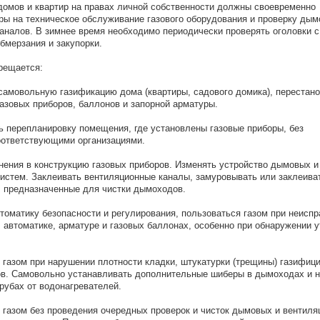
домов и квартир на правах личной собственности должны своевременно
ры на техническое обслуживание газового оборудования и проверку дым
аналов. В зимнее время необходимо периодически проверять оголовки 
бмерзания и закупорки.
рещается:
 самовольную газификацию дома (квартиры, садового домика), перестано
газовых приборов, баллонов и запорной арматуры.
ь перепланировку помещения, где установлены газовые приборы, без
оответствующими организациями.
енения в конструкцию газовых приборов. Изменять устройство дымовых и
истем. Заклеивать вентиляционные каналы, замуровывать или заклеива
, предназначенные для чистки дымоходов.
втоматику безопасности и регулирования, пользоваться газом при неисп
, автоматике, арматуре и газовых баллонах, особенно при обнаружении у
я газом при нарушении плотности кладки, штукатурки (трещины) газифиц
в. Самовольно устанавливать дополнительные шиберы в дымоходах и н
убах от водонагревателей.
я газом без проведения очередных проверок и чисток дымовых и вентил