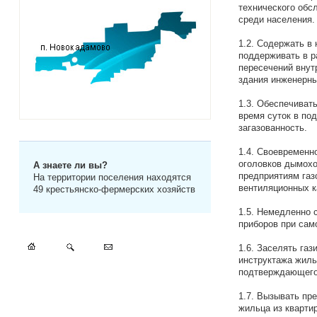
технического обс
среди населения.
1.2. Содержать в
поддерживать в р
пересечений внут
здания инженерны
1.3. Обеспечиват
время суток в по
загазованность.
1.4. Своевременн
оголовков дымохо
А знаете ли вы?
предприятиям газ
На территории поселения находятся
вентиляционных к
49 крестьянско-фермерских хозяйств
1.5. Немедленно 
приборов при сам
1.6. Заселять га
инструктажа жиль
подтверждающего
1.7. Вызывать пр
жильца из кварти