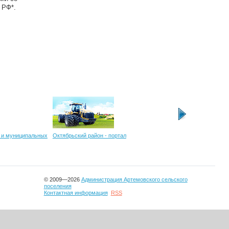
 РФ*.
 и муниципальных
Октябрьский район - портал
ФГУП "Российская те
радиовещательная се
© 2009—2026
Администрация Артемовского сельского
поселения
Контактная информация
RSS