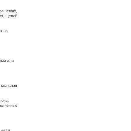
решетках,
ах, щелей
х на
тами для
я мыльная
лоны.
полненные
вии со