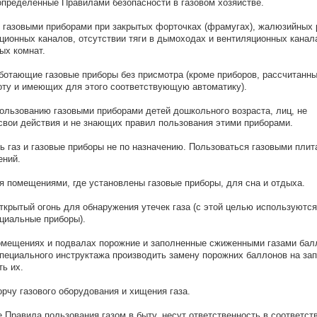
 определенные Правилами безопасности в газовом хозяйстве.
я газовыми приборами при закрытых форточках (фрамугах), жалюзийных 
ционных каналов, отсутствии тяги в дымоходах и вентиляционных канал
ых комнат.
аботающие газовые приборы без присмотра (кроме приборов, рассчитанны
ту и имеющих для этого соответствующую автоматику).
 пользованию газовыми приборами детей дошкольного возраста, лиц, не
вои действия и не знающих правил пользования этими приборами.
ть газ и газовые приборы не по назначению. Пользоваться газовыми пли
ений.
ся помещениями, где установлены газовые приборы, для сна и отдыха.
открытый огонь для обнаружения утечек газа (с этой целью используютс
циальные приборы).
помещениях и подвалах порожние и заполненные сжиженными газами бал
пециального инструктажа производить замену порожних баллонов на за
ь их.
орчу газового оборудования и хищения газа.
 Правила пользования газом в быту, несут ответственность в соответст