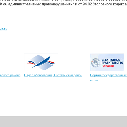
Ф об административных правонарушениях* и ст.94.02 Уголовного кодекса
чати
ьского района
Отдел образования, Октябрьский район
Портал государственных
услуг