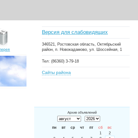
Версия для слабовидящих
346521, Ростовская область, Октябрьский
район, п. Новокадамово, ул. Шоссейная, 1
лерея
Тел: (86360) 3-79-18
Сайты района
Архив объявлений
пн
вт
ср
чт
пт
сб
вс
1
2