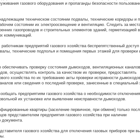
луживания газового оборудования и пропаганды безопасности пользовани
 надлежащем техническом состоянии подвалы, технические коридоры и 
абочем состоянии их электроосвещение и вентиляцию. Следить за мест
ренних газопроводов и строительных элементов зданий, герметизацией в
х коммуникаций.
ь работникам предприятий газового хозяйства беспрепятственный доступ
двалы, технические подполья и помещения первых этажей для проверки 
о обеспечивать проверку состояния дымоходов, вентиляционных каналов
дов, осуществлять контроль за качеством их проверки, предоставлять
ового хозяйства по их требованию акты проверки исправности дымоходо
аналов или сведения о последней проверке, занесенные в специальный 
сообщать предприятиям газового хозяйства о необходимости отключения
овольной их установке или выявлении неисправности дымоходов.
зифицированные квартиры (заселение первичное, при обмене) только посл
цов представителем предприятия газового хозяйства при наличии
 документа.
едставителя газового хозяйства для отключения газовых приборов при в
ры.