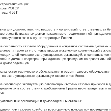
стройгазификация"
стров РСФСР
 года N 86-П
ьны для должностных лиц ведомств и организаций, ответственных за б
ового хозяйства жилых домов независимо от ведомственной принадлежн
пользующего газ в быту, на территории России.
за сохранность газового оборудования и исправное состояние дымовых 
аналов, а также за уплотнение вводов инженерных коммуникаций в жил
уководителей жилищно-эксплуатационных организаций, в жилищных кооп
телей, в домах и квартирах, принадлежащих гражданам на правах личной
 на домовладельцев.
за качество технического обслуживания и ремонт газового оборудования
я на эксплуатационные организации газового хозяйства.
за безопасную эксплуатацию работающих бытовых газовых приборов в д
держание их в соответствии с требованиями Правил несут владельцы и л
зом.
уатационные организации и домовладельцы обязаны:
редприятиям газового хозяйства всестороннюю помощь при проведении 