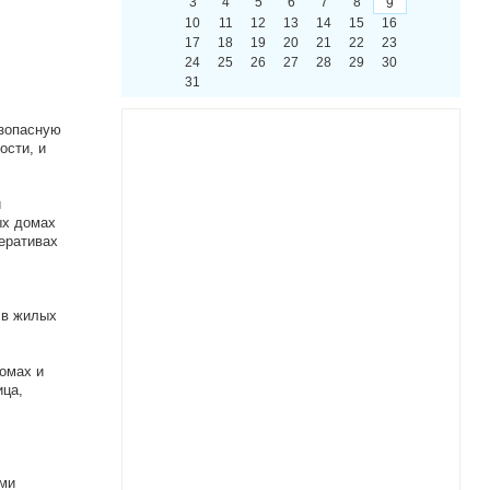
3
4
5
6
7
8
9
10
11
12
13
14
15
16
17
18
19
20
21
22
23
24
25
26
27
28
29
30
31
езопасную
ости, и
и
ых домах
еративах
 в жилых
омах и
ица,
ими