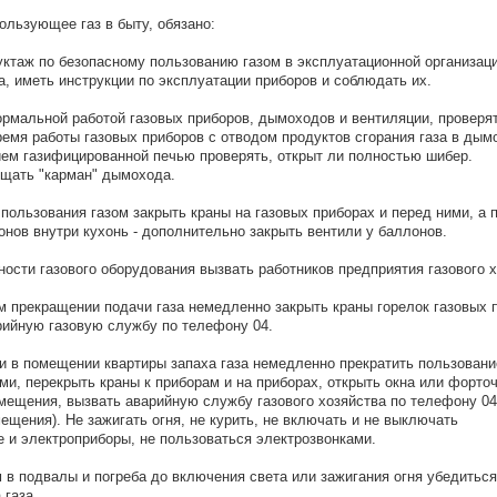
ользующее газ в быту, обязано:
руктаж по безопасному пользованию газом в эксплуатационной организац
а, иметь инструкции по эксплуатации приборов и соблюдать их.
ормальной работой газовых приборов, дымоходов и вентиляции, проверят
ремя работы газовых приборов с отводом продуктов сгорания газа в дым
ем газифицированной печью проверять, открыт ли полностью шибер.
щать "карман" дымохода.
 пользования газом закрыть краны на газовых приборах и перед ними, а 
нов внутри кухонь - дополнительно закрыть вентили у баллонов.
ности газового оборудования вызвать работников предприятия газового х
ом прекращении подачи газа немедленно закрыть краны горелок газовых 
рийную газовую службу по телефону 04.
ии в помещении квартиры запаха газа немедленно прекратить пользовани
ми, перекрыть краны к приборам и на приборах, открыть окна или форто
мещения, вызвать аварийную службу газового хозяйства по телефону 04
ещения). Не зажигать огня, не курить, не включать и не выключать
 и электроприборы, не пользоваться электрозвонками.
 в подвалы и погреба до включения света или зажигания огня убедиться
 газа.