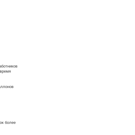
аботников
 время
аллонов
рок более