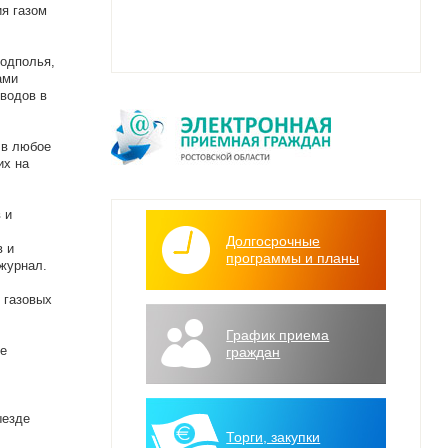
я газом
подполья,
ами
водов в
 в любое
их на
 и
Долгосрочные
в и
программы и планы
журнал.
 газовых
График приема
е
граждан
ыезде
Торги, закупки