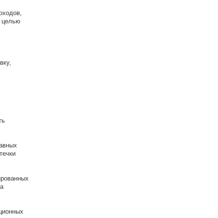
оходов,
с целью
вку,
ть
равных
течки
ированных
а
яционных