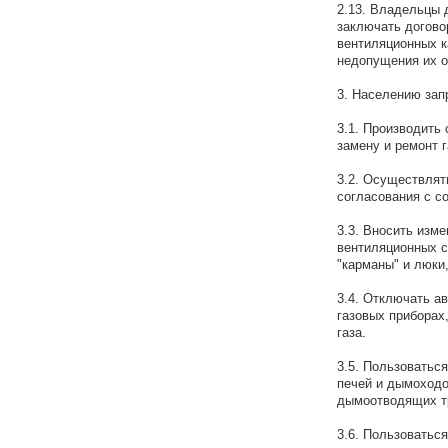
2.13. Владельцы 
заключать догово
вентиляционных к
недопущения их о
3. Населению зап
3.1. Производить
замену и ремонт 
3.2. Осуществлят
согласования с с
3.3. Вносить изм
вентиляционных с
"карманы" и люки
3.4. Отключать а
газовых приборах
газа.
3.5. Пользоватьс
печей и дымоходо
дымоотводящих тр
3.6. Пользоватьс