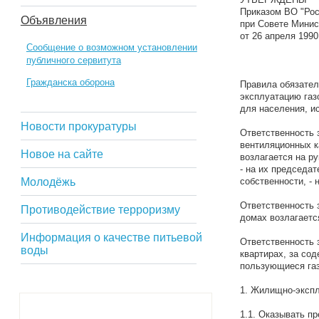
Приказом ВО "Рос
Объявления
при Совете Мини
от 26 апреля 1990
Сообщение о возможном установлении
публичного сервитута
Гражданска оборона
Правила обязател
эксплуатацию газ
для населения, ис
Новости прокуратуры
Ответственность 
вентиляционных к
Новое на сайте
возлагается на р
- на их председа
Молодёжь
собственности, -
Ответственность 
Противодействие терроризму
домах возлагаетс
Информация о качестве питьевой
Ответственность 
воды
квартирах, за со
пользующиеся га
1. Жилищно-экспл
1.1. Оказывать п