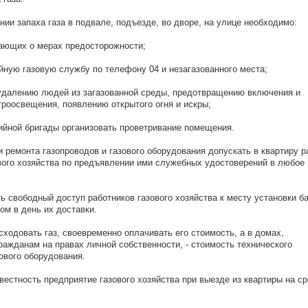
нии запаха газа в подвале, подъезде, во дворе, на улице необходимо:
ающих о мерах предосторожности;
йную газовую службу по телефону 04 и незагазованного места;
удалению людей из загазованной среды, предотвращению включения и
роосвещения, появлению открытого огня и искры;
ийной бригады организовать проветривание помещения.
и ремонта газопроводов и газового оборудования допускать в квартиру р
вого хозяйства по предъявлении ими служебных удостоверений в любое
ть свободный доступ работников газового хозяйства к месту установки б
ом в день их доставки.
сходовать газ, своевременно оплачивать его стоимость, а в домах,
ажданам на правах личной собственности, - стоимость технического
ового оборудования.
звестность предприятие газового хозяйства при выезде из квартиры на с