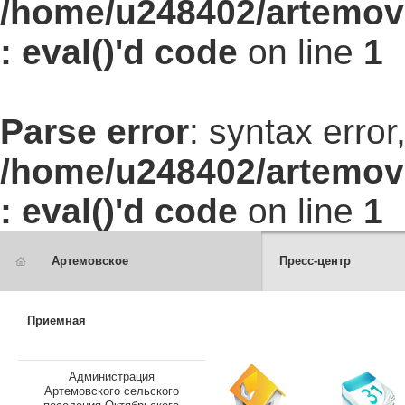
/home/u248402/artemovs
: eval()'d code
on line
1
Parse error
: syntax err
/home/u248402/artemovs
: eval()'d code
on line
1
Артемовское
Пресс-центр
Приемная
Администрация
Артемовского сельского