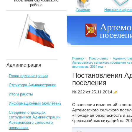
поселения Октябрьского
района
Главная
Новости и афи
Артемо
поселен
Главная
Пресс-центр
Администра
Артемовского сельского поселения на 
Администрация
программы 2014 год
Постановления А
Глава администрации
поселения
Структура Администрации
№ 222 от 25.11.2014
Итоги работы
Информационный бюллетень
О внесении изменений в пос
Артемовского сельского посел
Сведения о доходах
«Пожарная безопасность и за
сотрудников Администрации
чрезвычайных ситуаций на 20
Артемовского сельского
поселения.