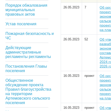
Порядок обжалования
26.05.2023
7
Об орг
муниципальных
проект
правовых актов
эконом
сельск
Устав поселения
проект
на пла
Пожарная безопасность и
ЧС
26.05.2023
52
Об утв
разраб
Действующие
эконом
административные
состав
регламенты регламенты
Артемо
2024 г
Постановления Главы
2026 г
поселения
16.05.2023
проект
Об орг
Общественное
проект
обсуждение проекта
эконом
Правил благоустройства
сельск
на территории
проект
Артемовского сельского
на пла
поселения
16.05.2023
проект
Об утв