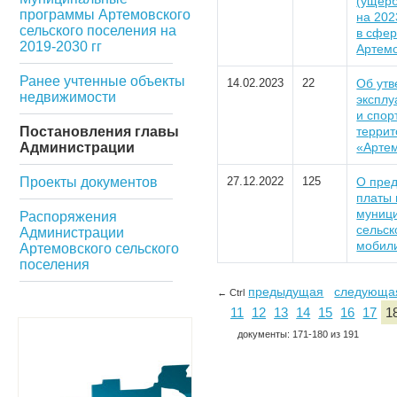
(ущер
программы Артемовского
на 202
сельского поселения на
в сфер
2019-2030 гг
Артемо
Ранее учтенные объекты
14.02.2023
22
Об утв
недвижимости
эксплу
и спор
Постановления главы
террит
Администрации
«Артем
Проекты документов
27.12.2022
125
О пред
платы 
муници
Распоряжения
сельск
Администрации
мобил
Артемовского сельского
поселения
предыдущая
следующа
← Ctrl
11
12
13
14
15
16
17
1
документы: 171-180 из 191