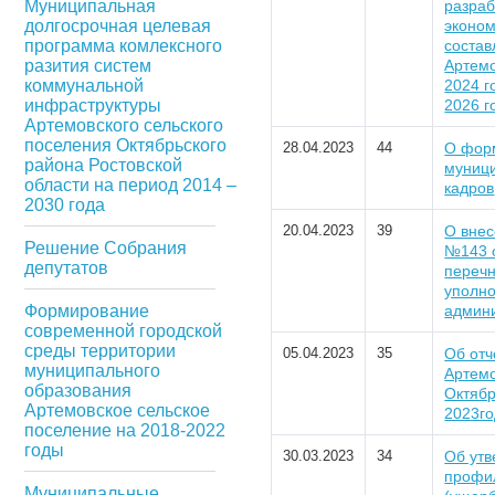
Муниципальная
разраб
долгосрочная целевая
эконом
программа комлексного
состав
разития систем
Артемо
коммунальной
2024 г
инфраструктуры
2026 г
Артемовского сельского
поселения Октябрьского
28.04.2023
44
О форм
района Ростовской
муници
области на период 2014 –
кадров
2030 года
20.04.2023
39
О внес
Решение Собрания
№143 о
депутатов
перечн
уполно
Формирование
админ
современной городской
среды территории
05.04.2023
35
Об отч
муниципального
Артемо
образования
Октябр
Артемовское сельское
2023г
поселение на 2018-2022
годы
30.03.2023
34
Об ут
профил
Муниципальные