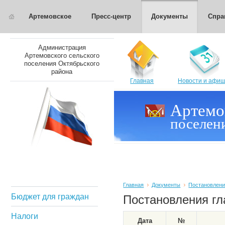
Артемовское
Пресс-центр
Документы
Спра
Администрация
Артемовского сельского
поселения Октябрьского
района
Главная
Новости и афи
Артемо
поселен
Главная
Документы
Постановлени
Бюджет для граждан
Постановления г
Налоги
Дата
№