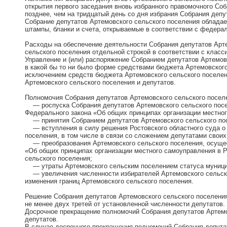
открытия первого заседания вновь избранного правомочного Соб
позднее, чем на тридцатый день со дня избрания Собрания депу
Собрание депутатов Артемовского сельского поселения обладае
штампы, бланки и счета, открываемые в соответствии с федера
Расходы на обеспечение деятельности Собрания депутатов Арт
сельского поселения отдельной строкой в соответствии с клас
Управление и (или) распоряжение Собранием депутатов Артемов
в какой бы то ни было форме средствами бюджета Артемовского
исключением средств бюджета Артемовского сельского поселен
Артемовского сельского поселения и депутатов.
Полномочия Собрания депутатов Артемовского сельского посел
— роспуска Собрания депутатов Артемовского сельского посел
Федерального закона «Об общих принципах организации местно
— принятия Собранием депутатов Артемовского сельского пос
— вступления в силу решения Ростовского областного суда о 
поселения, в том числе в связи со сложением депутатами свои
— преобразования Артемовского сельского поселения, осуществ
«Об общих принципах организации местного самоуправления в Р
сельского поселения;
— утраты Артемовского сельским поселением статуса муниципа
— увеличения численности избирателей Артемовского сельско
изменения границ Артемовского сельского поселения.
Решение Собрания депутатов Артемовского сельского поселения
не менее двух третей от установленной численности депутатов.
Досрочное прекращение полномочий Собрания депутатов Артемо
депутатов.
В случае досрочного прекращения полномочий Собрания депута