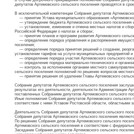
депутатов Артемовского сельского поселения проводятся в сро
В исключительной компетенции Собрания депутатов Артемовског
— принятие Устава муниципального образования «Артемовское 
— утверждение бюджета Артемовского сельского поселения и 
— установление, изменение и отмена местных налогов и сборо
Российской Федерации о налогах и сборах;
— принятие планов и программ развития Артемовского сельско
— определение порядка управления и распоряжения имуществ
поселения;
— определение порядка принятия решений о создании, реорган
установлении тарифов на услуги муниципальных предприятий и
— определение порядка участия Артемовского сельского посе
— определение порядка материально-технического и организац
— контроль за исполнением органами местного самоуправлен
сельского поселения полномочий по решению вопросов местного
— принятие решения об удалении Главы Артемовского сельског
Собрание депутатов Артемовского сельского поселения заслуши
результатах его деятельности, деятельности Администрации Арт
поставленных Собранием депутатов Артемовского сельского по
Иные полномочия Собрания депутатов Артемовского сельского
соответствии с ними Уставом Ростовской области, областными 
Деятельность Собрания депутатов Артемовского сельского пос
Собрания депутатов Артемовского сельского поселения являются
По решению Собрания депутатов Артемовского сельского посел
Артемовского сельского поселения в соответствии с федеральн
Заседание Собрания депутатов Артемовского сельского поселени