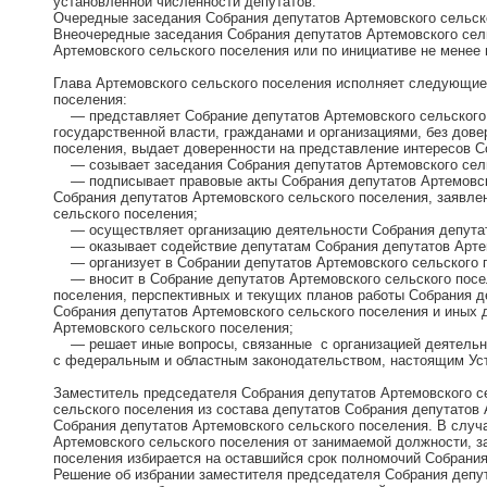
установленной численности депутатов.
Очередные заседания Собрания депутатов Артемовского сельско
Внеочередные заседания Собрания депутатов Артемовского сел
Артемовского сельского поселения или по инициативе не менее
Глава Артемовского сельского поселения исполняет следующие
поселения:
— представляет Собрание депутатов Артемовского сельского п
государственной власти, гражданами и организациями, без дове
поселения, выдает доверенности на представление интересов С
— созывает заседания Собрания депутатов Артемовского сельс
— подписывает правовые акты Собрания депутатов Артемовско
Собрания депутатов Артемовского сельского поселения, заявле
сельского поселения;
— осуществляет организацию деятельности Собрания депутато
— оказывает содействие депутатам Собрания депутатов Артем
— организует в Собрании депутатов Артемовского сельского п
— вносит в Собрание депутатов Артемовского сельского посел
поселения, перспективных и текущих планов работы Собрания д
Собрания депутатов Артемовского сельского поселения и иных 
Артемовского сельского поселения;
— решает иные вопросы, связанные с организацией деятельнос
с федеральным и областным законодательством, настоящим Уст
Заместитель председателя Собрания депутатов Артемовского с
сельского поселения из состава депутатов Собрания депутатов 
Собрания депутатов Артемовского сельского поселения. В случ
Артемовского сельского поселения от занимаемой должности, з
поселения избирается на оставшийся срок полномочий Собрания
Решение об избрании заместителя председателя Собрания депут