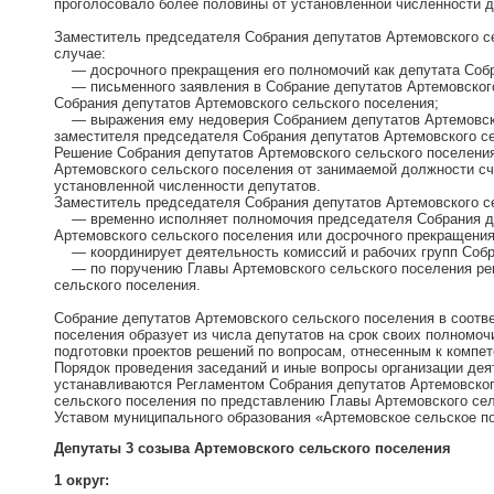
проголосовало более половины от установленной численности д
Заместитель председателя Собрания депутатов Артемовского с
случае:
— досрочного прекращения его полномочий как депутата Собра
— письменного заявления в Собрание депутатов Артемовского
Собрания депутатов Артемовского сельского поселения;
— выражения ему недоверия Собранием депутатов Артемовско
заместителя председателя Собрания депутатов Артемовского се
Решение Собрания депутатов Артемовского сельского поселени
Артемовского сельского поселения от занимаемой должности сч
установленной численности депутатов.
Заместитель председателя Собрания депутатов Артемовского с
— временно исполняет полномочия председателя Собрания деп
Артемовского сельского поселения или досрочного прекращения
— координирует деятельность комиссий и рабочих групп Собра
— по поручению Главы Артемовского сельского поселения реш
сельского поселения.
Собрание депутатов Артемовского сельского поселения в соотв
поселения образует из числа депутатов на срок своих полномо
подготовки проектов решений по вопросам, отнесенным к компе
Порядок проведения заседаний и иные вопросы организации дея
устанавливаются Регламентом Собрания депутатов Артемовског
сельского поселения по представлению Главы Артемовского сел
Уставом муниципального образования «Артемовское сельское п
Депутаты 3 созыва Артемовского сельского поселения
1 округ: